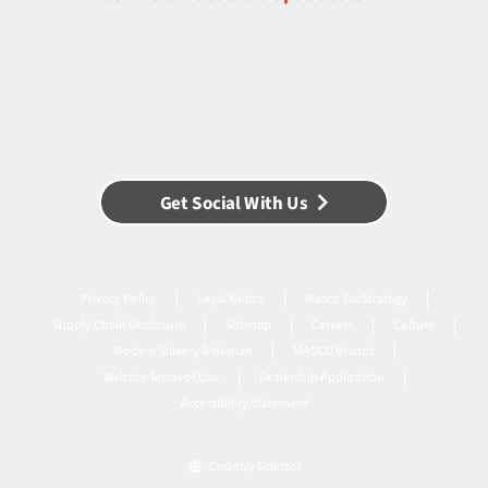
Get Social With Us
Privacy Policy
Legal Notice
Masco Tax Strategy
Supply Chain Disclosure
Sitemap
Careers
Culture
Modern Slavery & Human
MASCO Brands
Website Terms of Use
Dealership Application
Accessibility Statement
Country Selector