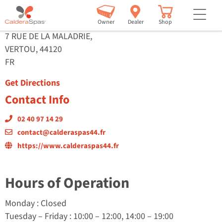
CALDERA SPAS 44
but
Owner
Dealer
Shop
7 RUE DE LA MALADRIE,
VERTOU, 44120
FR
Get Directions
Contact Info
02 40 97 14 29
contact@calderaspas44.fr
https://www.calderaspas44.fr
Hours of Operation
Monday
: Closed
Tuesday
–
Friday
: 10:00 – 12:00, 14:00 – 19:00