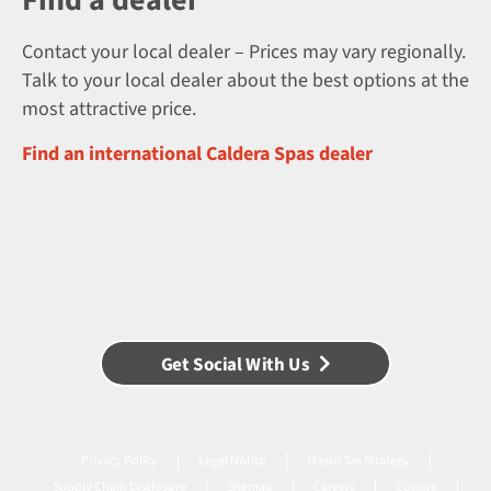
Find a dealer
Contact your local dealer – Prices may vary regionally.
Talk to your local dealer about the best options at the
most attractive price.
Find an international Caldera Spas dealer
Get Social With Us
Privacy Policy
Legal Notice
Masco Tax Strategy
Supply Chain Disclosure
Sitemap
Careers
Culture