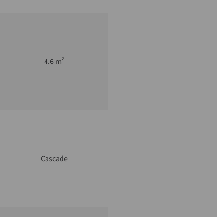
²
4.6 m
Cascade