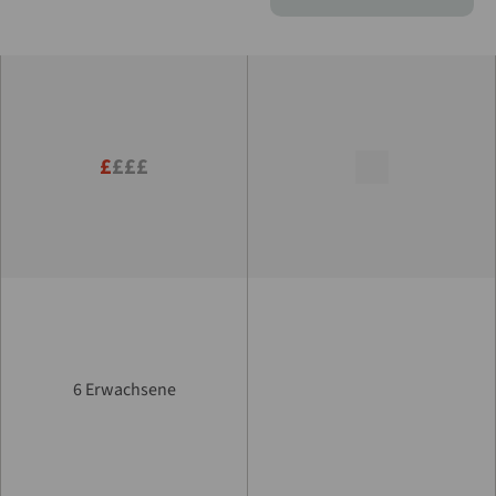
£
£££
6 Erwachsene