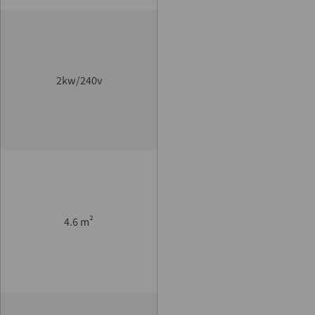
2kw/240v
²
4.6 m