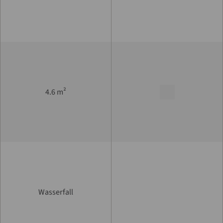
²
4.6 m
Wasserfall